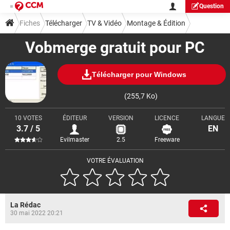
Question
Fiches
Télécharger
TV & Vidéo
Montage & Édition
Vobmerge gratuit pour PC
Télécharger pour Windows
(255,7 Ko)
10 VOTES
ÉDITEUR
VERSION
LICENCE
LANGUE
3.7 / 5
EN
Evilmaster
2.5
Freeware
VOTRE ÉVALUATION
La Rédac
30 mai 2022 20:21