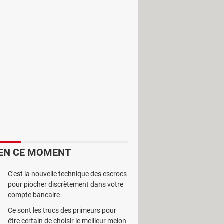
a plus conviviale, qui présente
nalités comme
Xubuntu
. Il s'agit d'une
eurs anciens, mêle dotés de
ontextuel. L'accès aux différents
al du système.
EN CE MOMENT
C'est la nouvelle technique des escrocs
pour piocher discrètement dans votre
compte bancaire
Ce sont les trucs des primeurs pour
être certain de choisir le meilleur melon