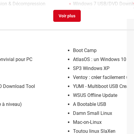
sion & Décompression
Windows 7 USB/DVD Downlo
d'exploitation
N
Boot Camp
onvivial pour PC
AtlasOS : un Windows 10 allé
SP3 Windows XP
Ventoy : créer facilement un
SO Download Tool
YUMI - Multiboot USB Creato
WSUS Offline Update
 à niveau)
A Bootable USB
Damn Small Linux
Mac-on-Linux
Toutou linux SlaXen