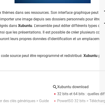
hèmes dans ses ressources. Son interface graphique peut être 
sé à importer une image depuis ses dossiers personnels pour être 
ntégrés dans
Xubuntu
. L'ensemble peut éditer différents types 
l ainsi que les présentations. Il est possible de créer plusieurs 
 auront leurs propres données d'identification et un emplacement
le code source peut être reprogrammé et redistribué.
Xubuntu
pren
Xubuntu download
32 bits et 64 bits : quelles di
ser des clés génériques
> Guide
PowerISO 32 bits
> Télécharg