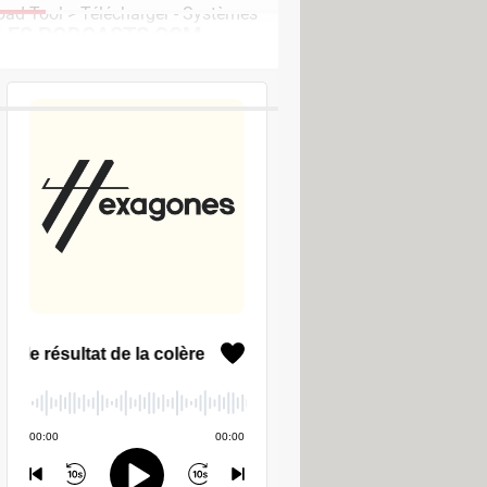
ad Tool
> Télécharger - Systèmes
LES PODCASTS CCM
gé et optimisé pour les vieux PC
e clé USB bootable
r