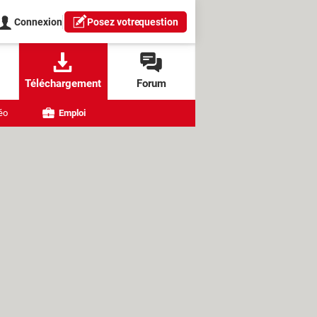
Connexion
Posez votre
question
Téléchargement
Forum
éo
Emploi