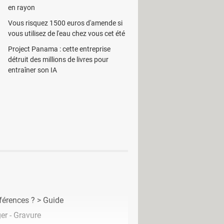
en rayon
Vous risquez 1500 euros d'amende si
personnalisée selon les désirs de
vous utilisez de l'eau chez vous cet été
définie comme fond d'écran. Divers
Project Panama : cette entreprise
de documents numériques comme les
détruit des millions de livres pour
comptes sur un même poste avec ce
entraîner son IA
 personnel pour ranger leurs
d également en charge le traitement
fférences ?
> Guide
er - Gravure