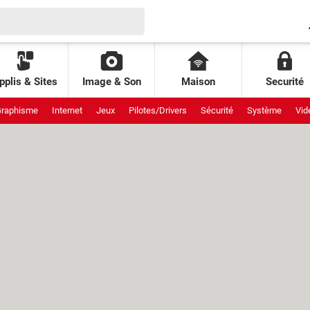
pplis & Sites
Image & Son
Maison
Securité
raphisme
Internet
Jeux
Pilotes/Drivers
Sécurité
Système
Vid