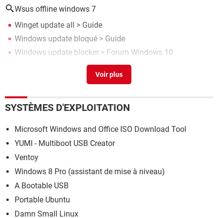
Wsus offline windows 7
Winget update all
> Guide
Windows update bloqué
> Guide
Windows update blocker
>
Forum Windows 10
Hp bios update
[résolu] >
Forum BIOS
Asus live update
[résolu] >
Forum Logiciels
SYSTÈMES D'EXPLOITATION
Microsoft Windows and Office ISO Download Tool
YUMI - Multiboot USB Creator
Ventoy
Windows 8 Pro (assistant de mise à niveau)
A Bootable USB
Portable Ubuntu
Damn Small Linux