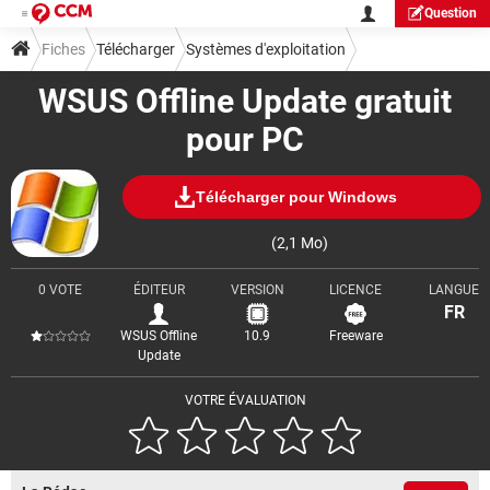
Question
Fiches
Télécharger
Systèmes d'exploitation
WSUS Offline Update gratuit
pour PC
Télécharger pour Windows
(2,1 Mo)
0 VOTE
ÉDITEUR
VERSION
LICENCE
LANGUE
FR
WSUS Offline
10.9
Freeware
Update
VOTRE ÉVALUATION