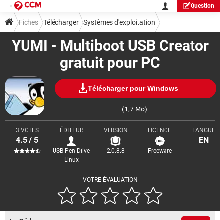
Question
Fiches
Télécharger
Systèmes d'exploitation
YUMI - Multiboot USB Creator
gratuit pour PC
Télécharger pour Windows
(1,7 Mo)
3 VOTES
ÉDITEUR
VERSION
LICENCE
LANGUE
4.5 / 5
EN
USB Pen Drive
2.0.8.8
Freeware
Linux
VOTRE ÉVALUATION