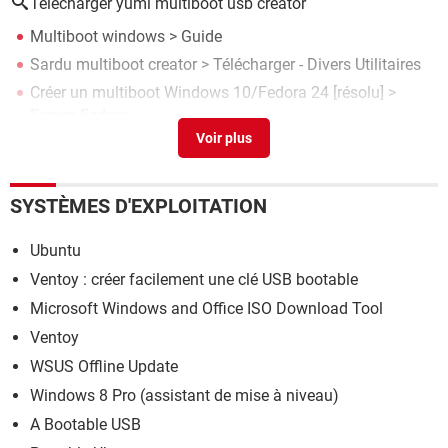
Telecharger yumi multiboot usb creator
Multiboot windows
> Guide
Sardu multiboot creator
> Télécharger - Divers Utilitaires
Créer un multiboot Windows 10/Fedora 24
[résolu] >
Forum Fedora
Comment créer une clé usb multiboot contenant plusieurs
systèmes d’exploitations
[résolu] >
Forum logiciel systeme
Faire un multiboot 98, XP et Win7
>
Forum Windows
SYSTÈMES D'EXPLOITATION
95/98
Ubuntu
Ventoy : créer facilement une clé USB bootable
Microsoft Windows and Office ISO Download Tool
Ventoy
WSUS Offline Update
Windows 8 Pro (assistant de mise à niveau)
A Bootable USB