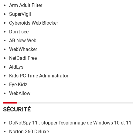
Arm Adult Filter
SuperVigil
Cyberoids Web Blocker
Don't see
AB New Web
WebWhacker
NetDadi Free
AidLys
Kids PC Time Administrator
Eye.Kidz
WebAllow
SÉCURITÉ
DoNotSpy 11 : stopper l'espionnage de Windows 10 et 11
Norton 360 Deluxe