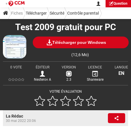
Question
Fiches
Télécharger
Sécurité
Contrôle parental
Test 2009 gratuit pour PC
Télécharger pour Windows
(12,6 Mo)
0 VOTE
ÉDITEUR
VERSION
LICENCE
LANGUE
EN
Nesterov A
2.3
Shareware
VOTRE ÉVALUATION
La Rédac
30 mai 2022 20:06