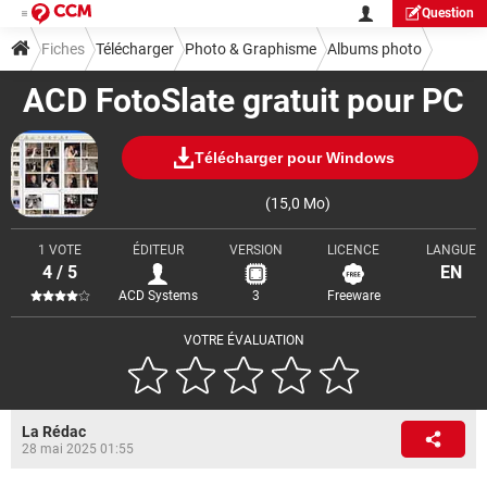
Question
Fiches
Télécharger
Photo & Graphisme
Albums photo
ACD FotoSlate gratuit pour PC
Télécharger pour Windows
(15,0 Mo)
1 VOTE
ÉDITEUR
VERSION
LICENCE
LANGUE
4 / 5
EN
ACD Systems
3
Freeware
VOTRE ÉVALUATION
La Rédac
28 mai 2025 01:55