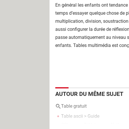
En général les enfants ont tendance à
temps d’essayer quelque chose de plu
multiplication, division, soustractio
aussi configurer la durée de réflexio
passe automatiquement au niveau sup
enfants. Tables multimédia est con
AUTOUR DU MÊME SUJET
Table gratuit
Table ascii
> Guide
CCleaner
> Télécharger - Nettoya