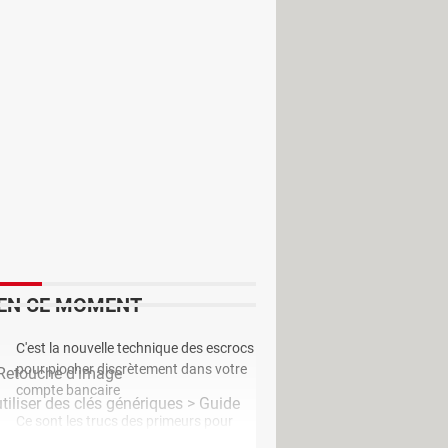
leur apprendre. Peut-être qu’il est
ibilité d’apprendre les tables de
 difficulté à parcourir. On peut
pondre à une série de question, on
our retenir la concentration des
ce des parents.
EN CE MOMENT
C'est la nouvelle technique des escrocs
pour piocher discrètement dans votre
 Retouche d'image
compte bancaire
tiliser des clés génériques
> Guide
Ce sont les trucs des primeurs pour
être certain de choisir le meilleur melon