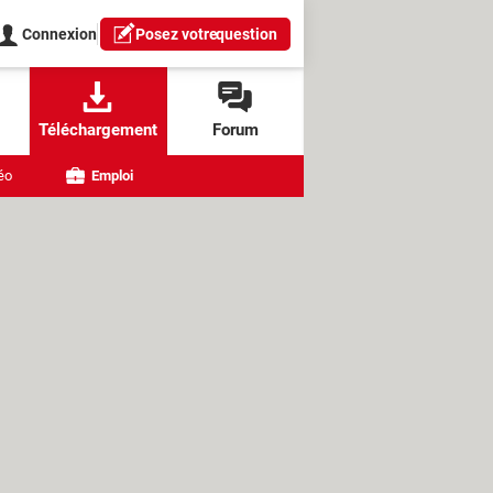
Connexion
Posez votre
question
Téléchargement
Forum
éo
Emploi