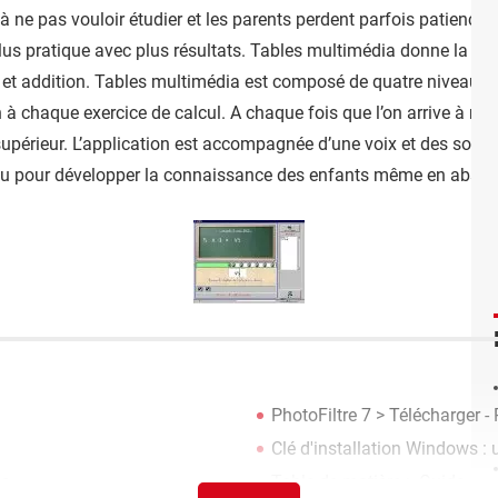
 ne pas vouloir étudier et les parents perdent parfois patience à 
s pratique avec plus résultats. Tables multimédia donne la poss
n et addition. Tables multimédia est composé de quatre niveaux de
n à chaque exercice de calcul. A chaque fois que l’on arrive à ré
érieur. L’application est accompagnée d’une voix et des sons p
çu pour développer la connaissance des enfants même en absen
PhotoFiltre 7
> Télécharger -
Clé d'installation Windows : u
ge
Table de matière
> Guide