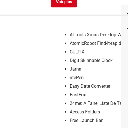
ALTools Xmas Desktop Wall
AtomicRobot Find-It-rapide
CULTIX
Digit Skinnable Clock
Jarnal
ritePen
Easy Date Converter
FastFox
24me: A Faire, Liste De Tach
Access Folders
Free Launch Bar