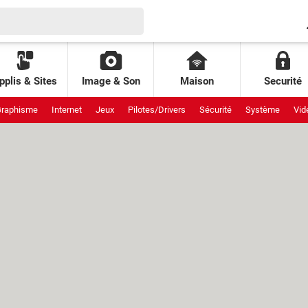
pplis & Sites
Image & Son
Maison
Securité
raphisme
Internet
Jeux
Pilotes/Drivers
Sécurité
Système
Vid