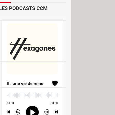
Dictionnaires & Langues
LES PODCASTS CCM
nels
PAO & Publication
PDF
 texte