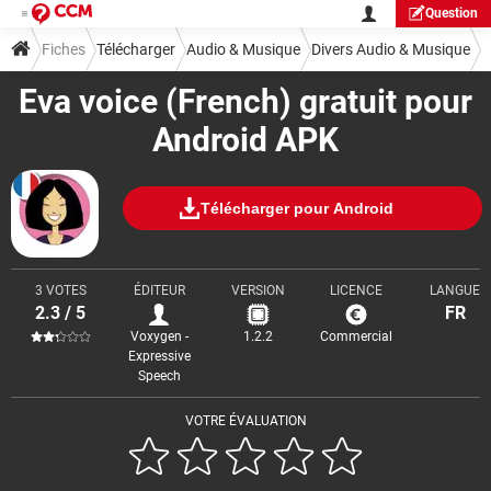
Question
Fiches
Télécharger
Audio & Musique
Divers Audio & Musique
Eva voice (French) gratuit pour
Android APK
Télécharger pour Android
3 VOTES
ÉDITEUR
VERSION
LICENCE
LANGUE
2.3 / 5
FR
Voxygen -
1.2.2
Commercial
Expressive
Speech
VOTRE ÉVALUATION