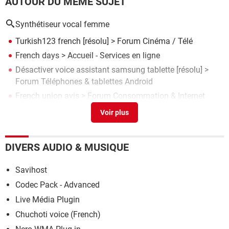
AUTOUR DU MÊME SUJET
Synthétiseur vocal femme
Turkish123 french
[résolu] >
Forum Cinéma / Télé
French days
> Accueil - Services en ligne
Désactiver voice assistant samsung tablette
[résolu] >
Forum Téléphones & tablettes Android
French union avis
>
Forum Consommation & Internet
Comment faire une traduction en francai pr un film turc
>
Forum TV & Vidéo
DIVERS AUDIO & MUSIQUE
Savihost
Codec Pack - Advanced
Live Média Plugin
Chuchoti voice (French)