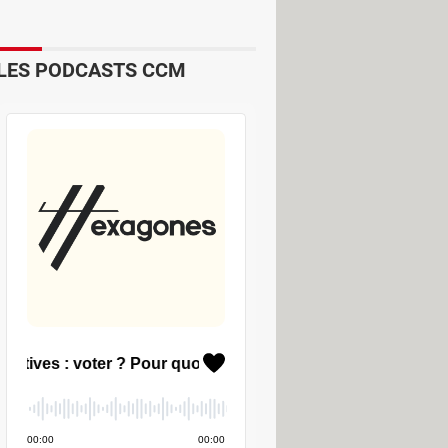
LES PODCASTS CCM
ns votre oreille ou dans l'étui, si
res, vous pouvez activer la réaction
is aussi de contrôler la puissance
nt. En effet, la fonction présente
tion propose de garder un œil sur la
de charge.