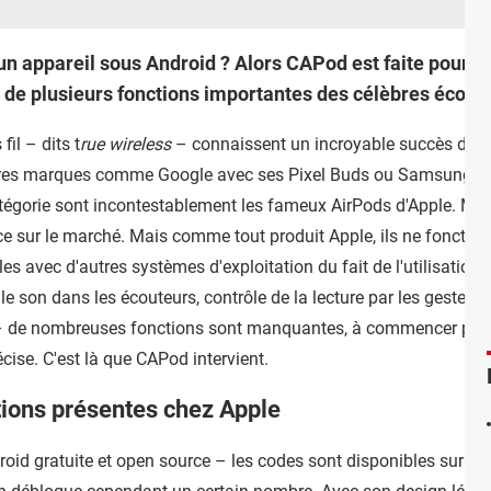
un appareil sous Android ? Alors CAPod est faite pour vo
r de plusieurs fonctions importantes des célèbres écoute
fil – dits t
rue wireless
– connaissent un incroyable succès depuis
utres marques comme Google avec ses Pixel Buds ou Samsung a
catégorie sont incontestablement les fameux AirPods d'Apple. Malg
nce sur le marché. Mais comme tout produit Apple, ils ne fonctio
es avec d'autres systèmes d'exploitation du fait de l'utilisation
le son dans les écouteurs, contrôle de la lecture par les gestes 
 – de nombreuses fonctions sont manquantes, à commencer par l'i
cise. C'est là que CAPod intervient.
ions présentes chez Apple
oid gratuite et open source – les codes sont disponibles sur
Gi