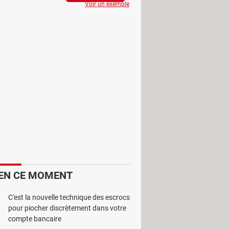
Voir un exemple
us ! Cette application gratuite
urs d'Apple.
 leur introduction sur le marché, il
vec ses
Galaxy
Buds se soient
ré leur prix élevé, ils demeurent en
nnent pleinement que sur iOS et
 du Bluetooth et accomplissent leurs
tactiles et présence des modes
mpossibilité d'obtenir le niveau de
EN CE MOMENT
C'est la nouvelle technique des escrocs
pour piocher discrètement dans votre
tHub
– qui, si elle ne donne pas
compte bancaire