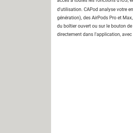
accès à toutes les fonctions d'iOS, 
d'utilisation. CAPod analyse votre 
génération), des AirPods Pro et Max,
du boîtier ouvert ou sur le bouton d
directement dans l'application, avec l