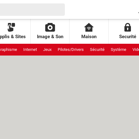
pplis & Sites
Image & Son
Maison
Securité
raphisme
Internet
Jeux
Pilotes/Drivers
Sécurité
Système
Vid