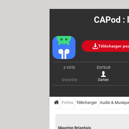
CAPod : l
Télécharger po
0 VOTE
ÉDITEUR
Darken
Fiches
Télécharger
Audio & Musiqu
Maurine Briantais