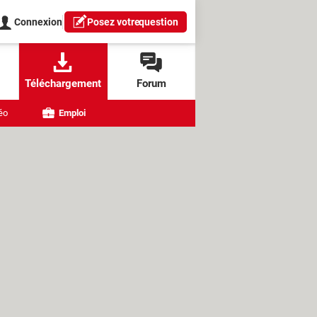
Connexion
Posez votre
question
Téléchargement
Forum
éo
Emploi