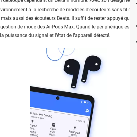
en débloque cependant un certain nombre. Avec son design léger et
environnement à la recherche de modèles d'écouteurs sans fil co
 mais aussi des écouteurs Beats. Il suffit de rester appuyé que
e gestion de mode des AirPods Max. Quand le périphérique est co
a puissance du signal et l'état de l'appareil détecté.