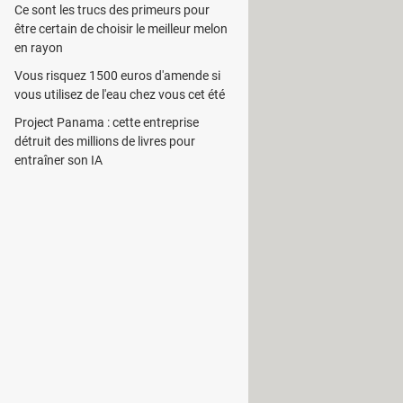
 épuré, elle est très simple
Ce sont les trucs des primeurs pour
e
e
e
mpatibles – des
AirPods
(1
, 2
et 3
être certain de choisir le meilleur melon
en rayon
lques secondes sur le bouton au dos
Vous risquez 1500 euros d'amende si
nnecté, vous le retrouvez
vous utilisez de l'eau chez vous cet été
Project Panama : cette entreprise
détruit des millions de livres pour
entraîner son IA