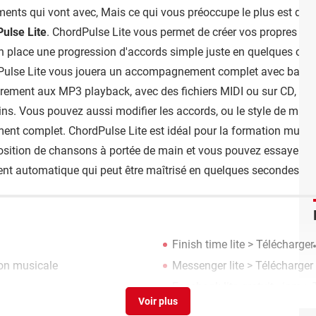
ents qui vont avec, Mais ce qui vous préoccupe le plus est de po
ulse Lite
. ChordPulse Lite vous permet de créer vos propres pis
 place une progression d'accords simple juste en quelques clics,
Pulse Lite vous jouera un accompagnement complet avec batteri
rairement aux MP3 playback, avec des fichiers MIDI ou sur CD, v
s. Vous pouvez aussi modifier les accords, ou le style de musiqu
 complet. ChordPulse Lite est idéal pour la formation musical
osition de chansons à portée de main et vous pouvez essayer de
 automatique qui peut être maîtrisé en quelques secondes.
Finish time lite
> Télécharger -
ion musicale
Messenger lite
> Télécharger
Facebook lite gratuit - iam
> 