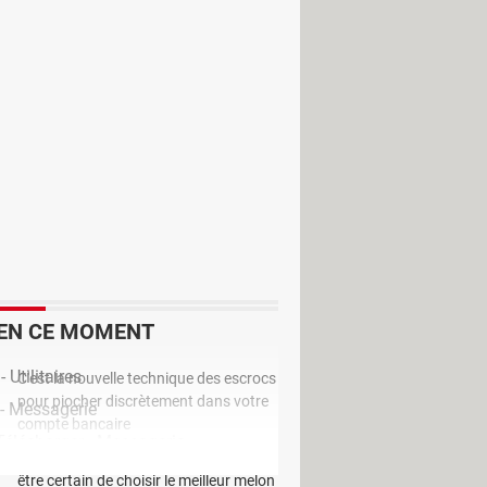
uvoir enregistrer ou de créer vos
tes pour pratiquer votre instrument
 pour cela, sélectionnez un style de
e, basse et les accords que vous
ous pouvez personnaliser vos
e, le tempo et la clé en un instant.
e, des solos, improvisation et
s idées musicales très rapidement.
EN CE MOMENT
 Utilitaires
C'est la nouvelle technique des escrocs
pour piocher discrètement dans votre
 - Messagerie
compte bancaire
Télécharger - Messagerie
Ce sont les trucs des primeurs pour
être certain de choisir le meilleur melon