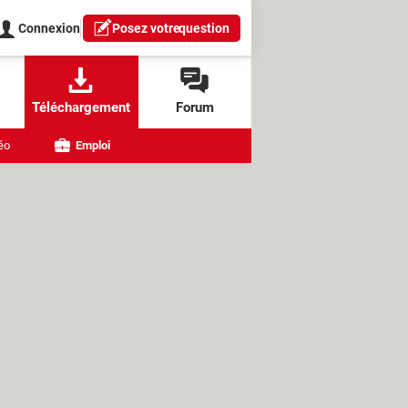
Connexion
Posez votre
question
Téléchargement
Forum
éo
Emploi