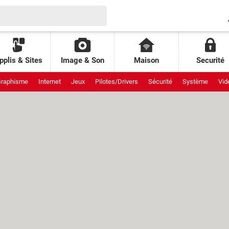
pplis & Sites
Image & Son
Maison
Securité
raphisme
Internet
Jeux
Pilotes/Drivers
Sécurité
Système
Vid