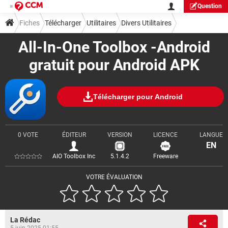
Question
Fiches
Télécharger
Utilitaires
Divers Utilitaires
All-In-One Toolbox -Android
gratuit pour Android APK
Télécharger pour Android
0 VOTE
ÉDITEUR
VERSION
LICENCE
LANGUE
EN
AIO Toolbox Inc
5.1.4.2
Freeware
VOTRE ÉVALUATION
La Rédac