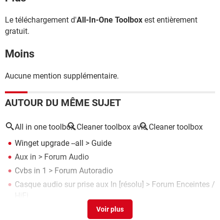
Le téléchargement d'
All-In-One Toolbox
est entièrement
gratuit.
Moins
Aucune mention supplémentaire.
AUTOUR DU MÊME SUJET
All in one toolbox
Cleaner toolbox avis
Cleaner toolbox
Winget upgrade --all
> Guide
Aux in
>
Forum Audio
Cvbs in 1
>
Forum Autoradio
Casque audio sur prise aux In
[résolu] >
Forum Enceintes /
HiFi
Dc in
>
Forum Audio