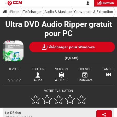
Question
Fiches
Télécharger
Audio & Musique
Conversion & Extraction
Ultra DVD Audio Ripper gratuit
pour PC
Télécharger pour Windows
(6,6 Mo)
0 VOTE
ÉDITEUR
VERSION
LICENCE
LANGUE
EN
A-One
4.3.0718
Shareware
VOTRE ÉVALUATION
La Rédac