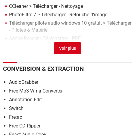
CCleaner
> Télécharger - Nettoyage
PhotoFiltre 7
> Télécharger - Retouche d'image
Télécharger pilote audio windows 10 gratuit
> Télécharger
- Pilotes & Matériel
Adobe Reader
> Télécharger - PDF
Clé d'installation Windows : utiliser des clés génériques
>
Guide
CONVERSION & EXTRACTION
AudioGrabber
Free Mp3 Wma Converter
Annotation Edit
Switch
Fre:ac
Free CD Ripper
Exact Audio Copy