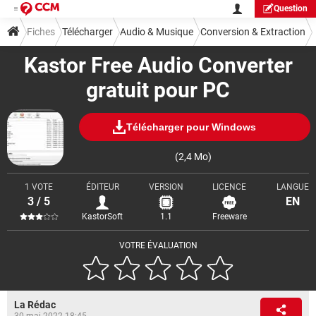
Question
Fiches
Télécharger
Audio & Musique
Conversion & Extraction
Kastor Free Audio Converter
gratuit pour PC
Télécharger pour Windows
(2,4 Mo)
1 VOTE
ÉDITEUR
VERSION
LICENCE
LANGUE
3 / 5
EN
KastorSoft
1.1
Freeware
VOTRE ÉVALUATION
La Rédac