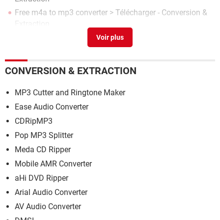
Free m4a to mp3 converter
> Télécharger - Conversion &
Extraction
Mode securise free
[résolu] >
Forum Freebox
MP3Gain
> Télécharger - Édition & Montage
Mp3 converter
> Guide
CONVERSION & EXTRACTION
MP3 Cutter and Ringtone Maker
Ease Audio Converter
CDRipMP3
Pop MP3 Splitter
Meda CD Ripper
Mobile AMR Converter
aHi DVD Ripper
Arial Audio Converter
AV Audio Converter