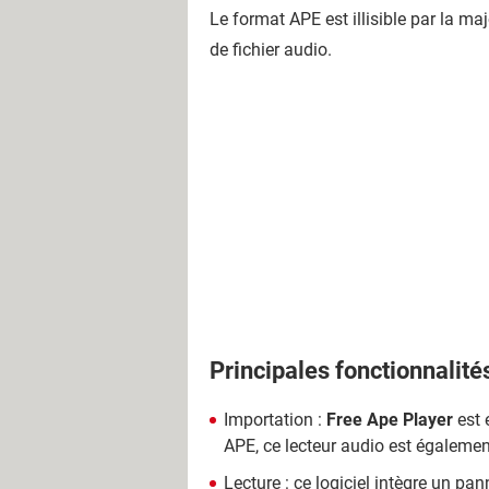
Le format APE est illisible par la ma
de fichier audio.
Principales fonctionnalité
Importation :
Free Ape Player
est 
APE, ce lecteur audio est également
Lecture : ce logiciel intègre un pa