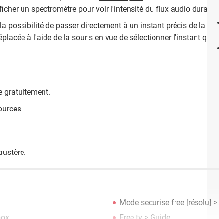
fficher un spectromètre pour voir l'intensité du flux audio durant l
la possibilité de passer directement à un instant précis de la pis
éplacée à l'aide de la
souris
en vue de sélectionner l'instant que l
e gratuitement.
ources.
 austère.
Mode securise free
[résolu] >
box
Free tv
> Guide