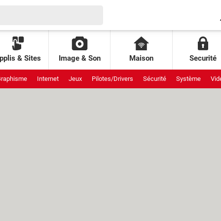
pplis & Sites
Image & Son
Maison
Securité
raphisme
Internet
Jeux
Pilotes/Drivers
Sécurité
Système
Vid