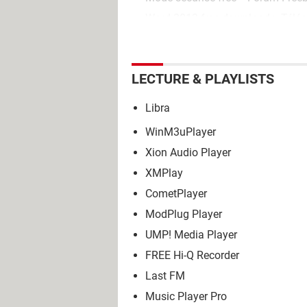
Word 2013 free download
> Téléc
LECTURE & PLAYLISTS
Libra
WinM3uPlayer
Xion Audio Player
XMPlay
CometPlayer
ModPlug Player
UMP! Media Player
FREE Hi-Q Recorder
Last FM
Music Player Pro