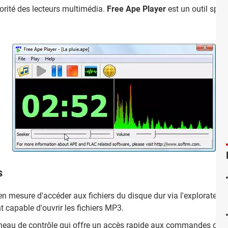
jorité des lecteurs multimédia.
Free Ape Player
est un outil spéc
s
en mesure d'accéder aux fichiers du disque dur via l'explorateur 
 capable d'ouvrir les fichiers MP3.
nneau de contrôle qui offre un
accès rapide
aux commandes de lec