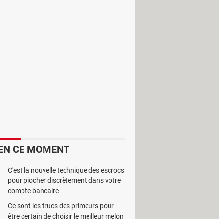
ialement conçu en vue de lire ce type
EN CE MOMENT
C'est la nouvelle technique des escrocs
pour piocher discrètement dans votre
de dossiers intégré. Outre le format
compte bancaire
Ce sont les trucs des primeurs pour
ture de base, comme la mise en
être certain de choisir le meilleur melon