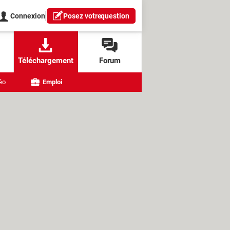
Connexion
Posez votre
question
Téléchargement
Forum
éo
Emploi