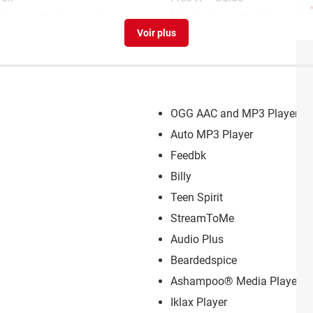
harger - Traitement de texte
Numéro free
> Guide
OGG AAC and MP3 Player So
Auto MP3 Player
Feedbk
Billy
Teen Spirit
StreamToMe
Audio Plus
Beardedspice
Ashampoo® Media Player+
Iklax Player