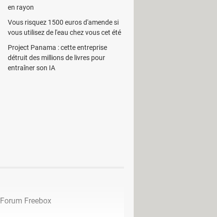
en rayon
'écoute du fichier.
Vous risquez 1500 euros d'amende si
te audio. Il dispose pour cela d'une
vous utilisez de l'eau chez vous cet été
'utilisateur veut écouter sans devoir
Project Panama : cette entreprise
détruit des millions de livres pour
entraîner son IA
Forum Freebox