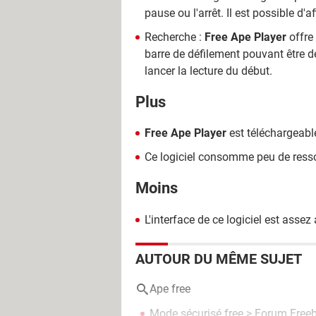
pause ou l'arrêt. Il est possible d'a
Recherche :
Free Ape Player
offre 
barre de défilement pouvant être d
lancer la lecture du début.
Plus
Free Ape Player
est téléchargeabl
Ce logiciel consomme peu de ress
Moins
L'interface de ce logiciel est assez
AUTOUR DU MÊME SUJET
Ape free
Mode sécurisé free
>
Forum Free