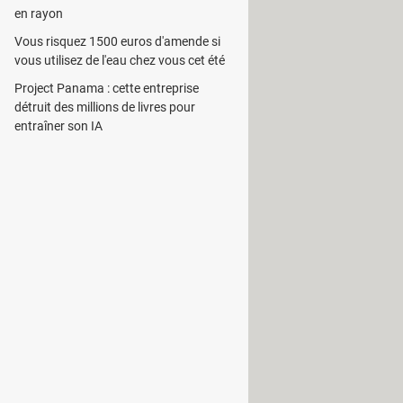
en rayon
Vous risquez 1500 euros d'amende si
vous utilisez de l'eau chez vous cet été
Project Panama : cette entreprise
ns ce programme permet à son
détruit des millions de livres pour
entraîner son IA
ritères et paramètres, par exemple le
le, on peut citer la durée et le
de l'affichage facilite les