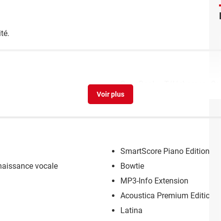
té.
SongBook
> Télécharger - Cr
SmartScore Piano Edition
nnaissance vocale
Bowtie
MP3-Info Extension
Acoustica Premium Edition
Latina