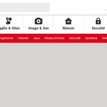
pplis & Sites
Image & Son
Maison
Securité
raphisme
Internet
Jeux
Pilotes/Drivers
Sécurité
Système
Vid