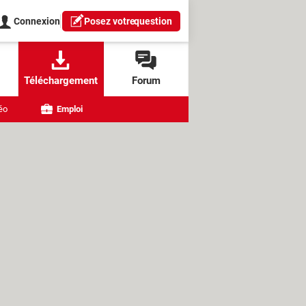
Connexion
Posez votre
question
Téléchargement
Forum
éo
Emploi