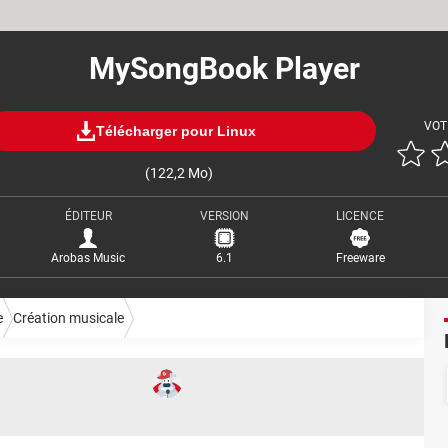
MySongBook Player
VOT
Télécharger pour Linux
(122,2 Mo)
ÉDITEUR
VERSION
LICENCE
Arobas Music
6.1
Freeware
e
Création musicale