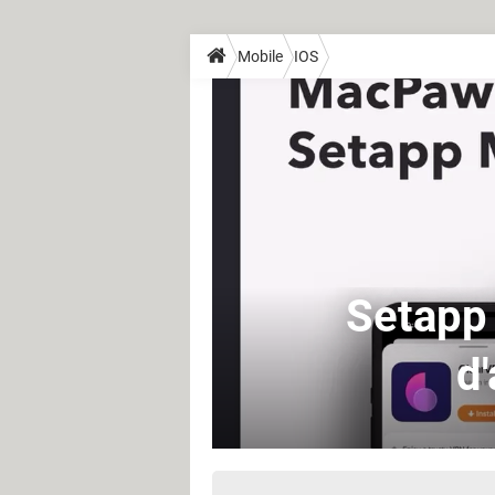
Mobile
IOS
Setapp 
d