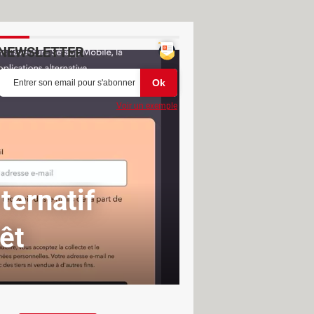
NEWSLETTER
Voir un exemple
ternatif
êt