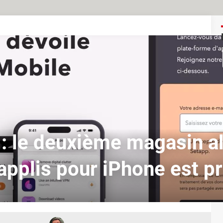
: le deuxième magasin al
'applis pour iPhone est pr