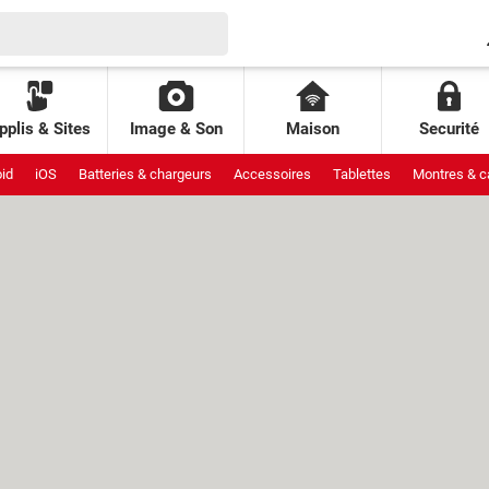
pplis & Sites
Image & Son
Maison
Securité
id
iOS
Batteries & chargeurs
Accessoires
Tablettes
Montres & c