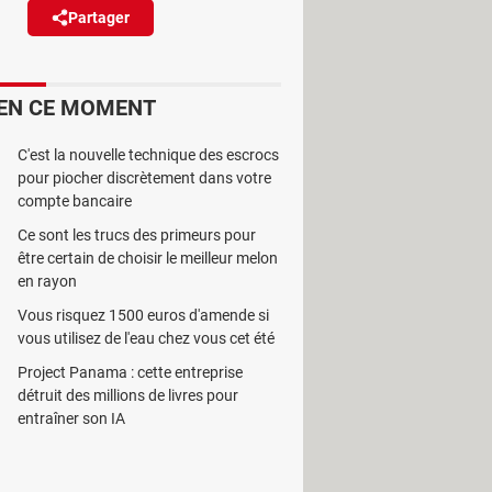
Partager
Réagir
lques semaines après l'AltStore,
EN CE MOMENT
C'est la nouvelle technique des escrocs
pour piocher discrètement dans votre
compte bancaire
Ce sont les trucs des primeurs pour
r leurs appareils. Après
AltStore.io
,
être certain de choisir le meilleur melon
en rayon
 l'App Store d'Apple. Rappelons
ien sous la pression réglementaire
Vous risquez 1500 euros d'amende si
vous utilisez de l'eau chez vous cet été
ée en vigueur le 6 mars dernier (lire
Project Panama : cette entreprise
s, il y a donc l'obligation de donner
détruit des millions de livres pour
entraîner son IA