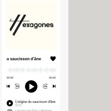
ement intéressante car elle s'appuie
: Setapp existe déjà comme magasin
us de 240 disponibles pour Mac au
fit de prendre un abonnement
ut. C'est ce qui vaut à Setapp d'être
r sur son iPhone aux applications iOS