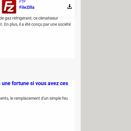
FTP
ricité que les modèles
FileZilla
de gaz réfrigérant, ce climatiseur
. En plus, il a été conçu par une société
 une fortune si vous avez ces
cents, le remplacement d'un simple feu