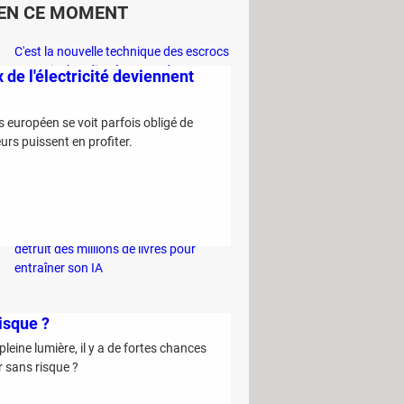
EN CE MOMENT
C'est la nouvelle technique des escrocs
pour piocher discrètement dans votre
 de l'électricité deviennent
compte bancaire
Ce sont les trucs des primeurs pour
ys européen se voit parfois obligé de
être certain de choisir le meilleur melon
urs puissent en profiter.
en rayon
Vous risquez 1500 euros d'amende si
vous utilisez de l'eau chez vous cet été
Project Panama : cette entreprise
détruit des millions de livres pour
entraîner son IA
isque ?
eine lumière, il y a de fortes chances
r sans risque ?