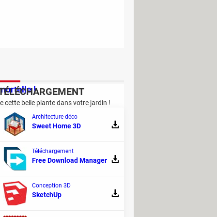
mortelle !
TÉLÉCHARGEMENT
re cette belle plante dans votre jardin !
t entraîner des irritations, voire la
Architecture-déco
Sweet Home 3D
Téléchargement
Free Download Manager
Conception 3D
SketchUp