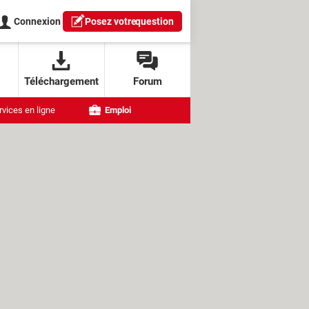
Connexion
Posez votre
question
Téléchargement
Forum
rvices en ligne
Emploi