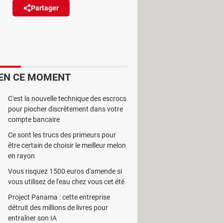
Partager
Réagir
utilisateurs d'accéder à leur
a enfin a résolu le problème.
EN CE MOMENT
C'est la nouvelle technique des escrocs
pour piocher discrètement dans votre
sagerie Outlook.com. Durant une
compte bancaire
 de Microsof
t, être dans
Ce sont les trucs des primeurs pour
tronique.
être certain de choisir le meilleur melon
en rayon
Vous risquez 1500 euros d'amende si
vous utilisez de l'eau chez vous cet été
Project Panama : cette entreprise
détruit des millions de livres pour
entraîner son IA