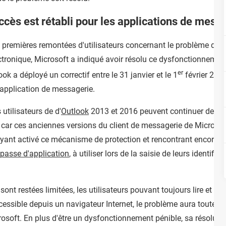
cès est rétabli pour les applications de mess
s premières remontées d'utilisateurs concernant le problème d
ectronique, Microsoft a indiqué avoir résolu ce dysfonctionnemen
er
ok a déployé un correctif entre le 31 janvier et le 1
février 2024
application de messagerie.
 utilisateurs de d'
Outlook
2013 et 2016 peuvent continuer de voir
, car ces anciennes versions du client de messagerie de Microsoft
 ayant activé ce mécanisme de protection et rencontrant encore le
passe d'application
, à utiliser lors de la saisie de leurs identifi
nt sont restées limitées, les utilisateurs pouvant toujours lire et 
cessible depuis un navigateur Internet, le problème aura toutefo
soft. En plus d'être un dysfonctionnement pénible, sa résolution