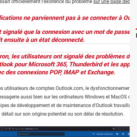
ssait officiellement l'existence du problème
sur une page dédiée
lications ne parviennent pas à se connecter à Out
nt signalé que la connexion avec un mot de passe d'
t ensuite à un état déconnecté.
ron, les utilisateurs ont signalé des problèmes de
look pour Microsoft 365, Thunderbird et les appli
vec des connexions POP, IMAP et Exchange.
é des utilisateurs de comptes Outlook.com, le dysfonctionnement
 messagerie aussi bien sur les ordinateurs Windows et MacOS que
uipes de développement et de maintenance d'Outlook travaillait a
étail sur son origine potentiel ou son délai de résolution.