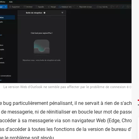
La version Web d'Outlook ne semble pas affecter par le problème de connexion
© CCM
 bug particulièrement pénalisant, il ne servait à rien de s'acharne
n de messagerie, ni de réinitialiser en boucle leur mot de passe.
 accéder à sa messagerie via son navigateur Web (Edge, Chrome, 
pas d'accéder à toutes les fonctions de la version de bureau d'Ou
e le problème soit résolu.