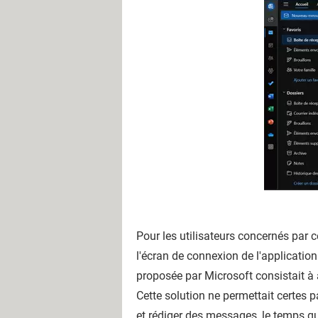
Pour les utilisateurs concernés par ce
l'écran de connexion de l'applicatio
proposée par Microsoft consistait à
Cette solution ne permettait certes 
et rédiger des messages, le temps qu