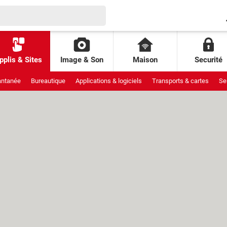
pplis & Sites
Image & Son
Maison
Securité
antanée
Bureautique
Applications & logiciels
Transports & cartes
Se