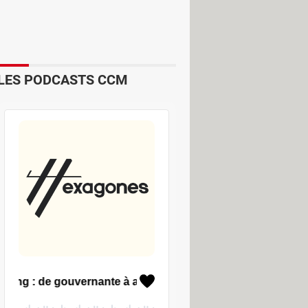
:
look.com.
application permettait de se
LES PODCASTS CCM
 connexion avec Outlook
cations de messagerie mobile
 apparaissait tout de même de grande
 les smartphones Android et iOS.
ctivement à l'identification du