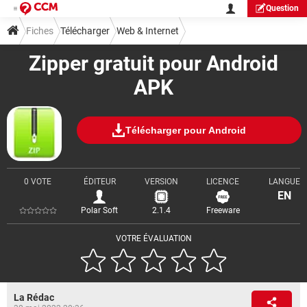
Question
Fiches
Télécharger
Web & Internet
Zipper gratuit pour Android
Téléchargement & Transfert
APK
Télécharger pour Android
0 VOTE
ÉDITEUR
VERSION
LICENCE
LANGUE
EN
Polar Soft
2.1.4
Freeware
VOTRE ÉVALUATION
La Rédac