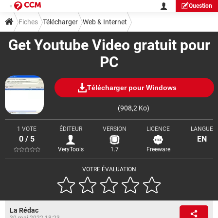
Question
Fiches
Télécharger
Web & Internet
Get Youtube Video gratuit pour
Téléchargement & Transfert
PC
Télécharger pour Windows
(908,2 Ko)
1 VOTE
ÉDITEUR
VERSION
LICENCE
LANGUE
0 / 5
EN
VeryTools
1.7
Freeware
VOTRE ÉVALUATION
La Rédac