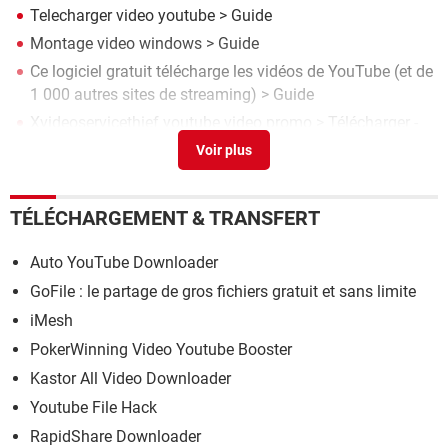
Telecharger video youtube
> Guide
Montage video windows
> Guide
Ce logiciel gratuit télécharge les vidéos de YouTube (et de
1 000 autres sites de streaming)
> Guide
Xvideoservicethief youtube video promo
> Télécharger -
Copie & Extraction
Toky video
[résolu] >
Forum TV & Vidéo
TÉLÉCHARGEMENT & TRANSFERT
Auto YouTube Downloader
GoFile : le partage de gros fichiers gratuit et sans limite
iMesh
PokerWinning Video Youtube Booster
Kastor All Video Downloader
Youtube File Hack
RapidShare Downloader