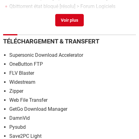
Qbittorrent état bloqué
[résolu] >
Forum Logiciels
Qbittorrent en partage
[résolu] >
Forum Téléchargement
TÉLÉCHARGEMENT & TRANSFERT
Supersonic Download Accelerator
OneButton FTP
FLV Blaster
Widestream
Zipper
Web File Transfer
GetGo Download Manager
DamnVid
Pysubd
Save2PC Light