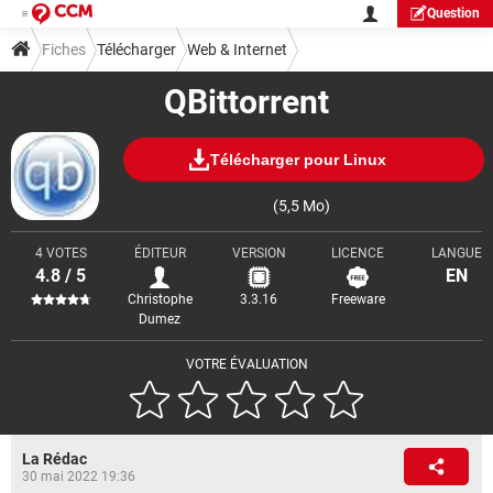
Question
Fiches
Télécharger
Web & Internet
QBittorrent
Téléchargement & Transfert
Télécharger pour Linux
(5,5 Mo)
4 VOTES
ÉDITEUR
VERSION
LICENCE
LANGUE
4.8 / 5
EN
Christophe
3.3.16
Freeware
Dumez
VOTRE ÉVALUATION
La Rédac
30 mai 2022 19:36