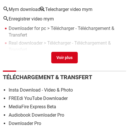
Mym downloader
Telecharger video mym
Enregistrer video mym
Downloader for pc
> Télécharger - Téléchargement &
Transfert
Real downloader
> Télécharger - Téléchargement &
Transfert
Youtube downloader
> Télécharger - Conversion & Codecs
Freemake video downloader
> Télécharger -
Téléchargement & Transfert
TÉLÉCHARGEMENT & TRANSFERT
By click downloader ne fonctionne plus
>
Forum
Enregistrement / Traitement audio
Insta Download - Video & Photo
FREEdi YouTube Downloader
MediaFire Express Beta
Audiobook Downloader Pro
Downloader Pro