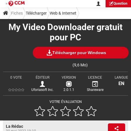
Question
Fiches
Télécharger
Web & Internet
My Video Downloader gratuit
Téléchargement & Transfert
pour PC
Télécharger pour Windows
(9,6 Mo)
0 VOTE
ÉDITEUR
VERSION
LICENCE
LANGUE
EN
Uforiasoft Inc.
2.0.1.1
Shareware
VOTRE ÉVALUATION
La Rédac