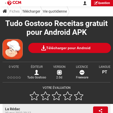
Question
Fiches
Télécharger
Vie quotidienne
Tudo Gostoso Receitas gratuit
pour Android APK
Télécharger pour Android
0 VOTE
ÉDITEUR
VERSION
LICENCE
LANGUE
PT
Tudo Gostoso
2.0d
Freeware
VOTRE ÉVALUATION
La Rédac