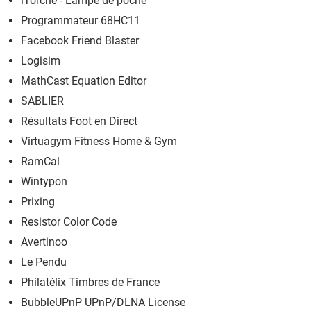
iTorche - Lampe de poche
Programmateur 68HC11
Facebook Friend Blaster
Logisim
MathCast Equation Editor
SABLIER
Résultats Foot en Direct
Virtuagym Fitness Home & Gym
RamCal
Wintypon
Prixing
Resistor Color Code
Avertinoo
Le Pendu
Philatélix Timbres de France
BubbleUPnP UPnP/DLNA License