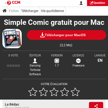
Question
Fiches
Télécharger
Vie quotidienne
Simple Comic gratuit pour Mac
Télécharger pour MacOS
(3,2 Mo)
0 VOTE
ÉDITEUR
VERSION
LICENCE
LANGUE
EN
Dancing
1.7
Freeware
Tortoise
Software
VOTRE ÉVALUATION
La Rédac