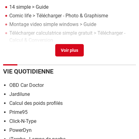
14 simple
> Guide
Comic life
> Télécharger - Photo & Graphisme
Montage video simple windows
> Guide
Télécharger calculatrice simple gratuit
> Télécharger -
Calcul & Conversion
Iphone 13 simple prix
> Guide
VIE QUOTIDIENNE
OBD Car Doctor
Jardilune
Calcul des poids profilés
Prime95
Click-N-Type
PowerDyn