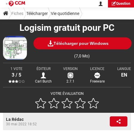
Question
Fiches
Télécharger
Vie quotidienne
Logisim gratuit pour PC
Télécharger pour Windows
(7,0 Mo)
1 VOTE
ÉDITEUR
VERSION
LICENCE
LANGUE
3 / 5
EN
Carl Burch
2.7.1
Freeware
VOTRE ÉVALUATION
La Rédac
30 mai 2022 18:52