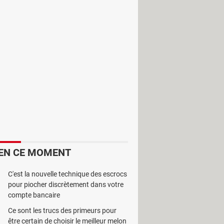
inclut alors que ces éléments
ent pour détecter ces fichiers. Disk
les qui sont cachés. Il affiche ces
ts premiers. Il vous offre la
encore et de parcourir le système de
space libre en nettoyant les fichiers
EN CE MOMENT
C'est la nouvelle technique des escrocs
pour piocher discrètement dans votre
compte bancaire
Ce sont les trucs des primeurs pour
être certain de choisir le meilleur melon