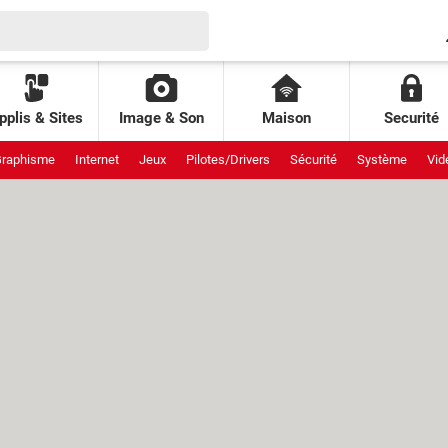
pplis & Sites
Image & Son
Maison
Securité
raphisme
Internet
Jeux
Pilotes/Drivers
Sécurité
Système
Vid