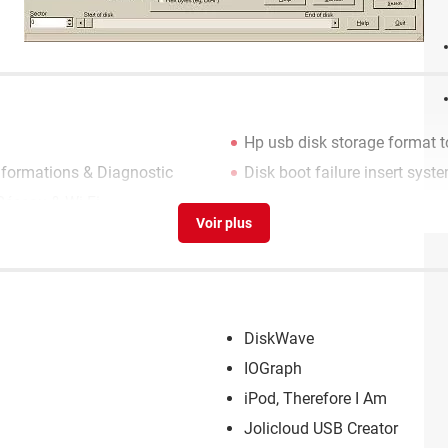
Hp usb disk storage format t
Informations & Diagnostic
Disk boot failure insert syst
 Réseau & Wi-Fi
DiskWave
IOGraph
iPod, Therefore I Am
Jolicloud USB Creator