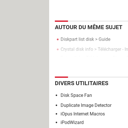
AUTOUR DU MÊME SUJET
Diskpart list disk
> Guide
Crystal disk info
> Télécharger - 
Daisy disk
> Télécharger - Divers
DIVERS UTILITAIRES
Disk Space Fan
Duplicate Image Detector
iOpus Internet Macros
iPodWizard