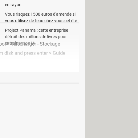
en rayon
Vous risquez 1500 euros d'amende si
vous utilisez de l'eau chez vous cet été
Project Panama : cette entreprise
détruit des millions de livres pour
entraîner son IA
ool
> Télécharger - Stockage
em disk and press enter
> Guide