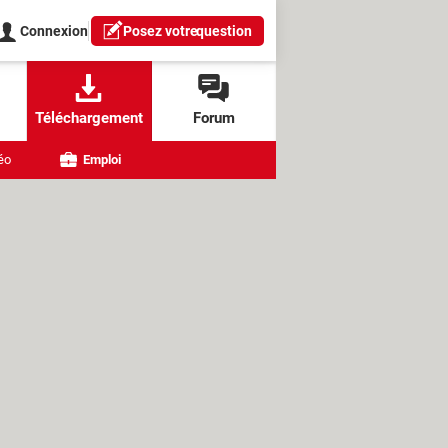
Connexion
Posez votre
question
Téléchargement
Forum
éo
Emploi