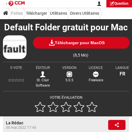
Question
Fiches
Télécharger
Utilitaires
Divers Utilitaires
Default Folder gratuit pour Mac
Télécharger pour MacOS
(8,5 Mo)
0 VOTE
ÉDITEUR
VERSION
LICENCE
LANGUE
FR
St. Clair
5.0.5
Freeware
Software
VOTRE ÉVALUATION
La Rédac
30 mai 2022 17:45