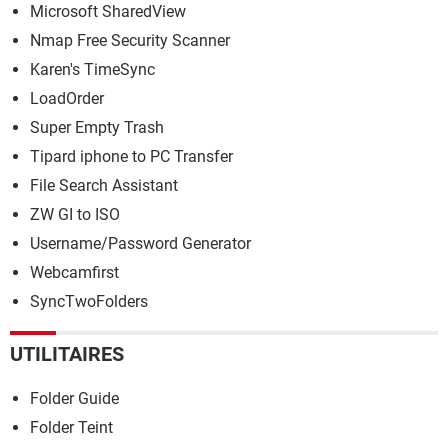
Microsoft SharedView
Nmap Free Security Scanner
Karen's TimeSync
LoadOrder
Super Empty Trash
Tipard iphone to PC Transfer
File Search Assistant
ZW GI to ISO
Username/Password Generator
Webcamfirst
SyncTwoFolders
UTILITAIRES
Folder Guide
Folder Teint