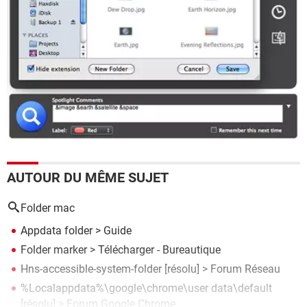
AUTOUR DU MÊME SUJET
Folder mac
Appdata folder
> Guide
Folder marker
> Télécharger - Bureautique
Hns-accessible-system-folder
[résolu] >
Forum Réseau
%Localappdata%\google\chrome\user data\default
[résolu] >
Forum Google Chrome