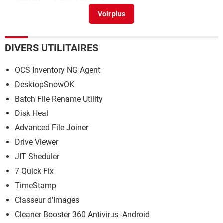
Vboxuser default password
>
Forum VirtualBox
DIVERS UTILITAIRES
OCS Inventory NG Agent
DesktopSnowOK
Batch File Rename Utility
Disk Heal
Advanced File Joiner
Drive Viewer
JIT Sheduler
7 Quick Fix
TimeStamp
Classeur d'Images
Cleaner Booster 360 Antivirus -Android