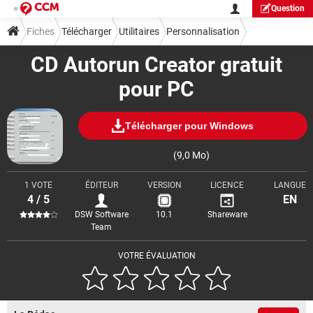
Question
Fiches
Télécharger
Utilitaires
Personnalisation
CD Autorun Creator gratuit
pour PC
Télécharger pour Windows
(9,0 Mo)
1 VOTE
ÉDITEUR
VERSION
LICENCE
LANGUE
4 / 5
EN
DSW Software
10.1
Shareware
Team
VOTRE ÉVALUATION