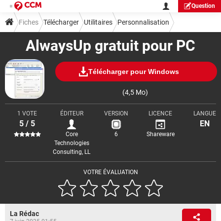
Question
Fiches
Télécharger
Utilitaires
Personnalisation
AlwaysUp gratuit pour PC
Télécharger pour Windows
(4,5 Mo)
1 VOTE
ÉDITEUR
VERSION
LICENCE
LANGUE
5 / 5
EN
Core
6
Shareware
Technologies
Consulting, LL
VOTRE ÉVALUATION
La Rédac