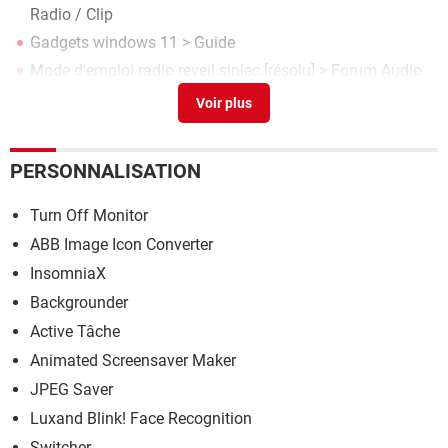
Radio / Clip
Gadgets windows 11
> Guide
Mode d'emploi radio reveil siplec
[résolu] >
Forum Audio
Auto radio bloqué
[résolu] >
Forum Autoradio
PERSONNALISATION
Turn Off Monitor
ABB Image Icon Converter
InsomniaX
Backgrounder
Active Tâche
Animated Screensaver Maker
JPEG Saver
Luxand Blink! Face Recognition
Switcher