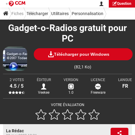
Question
Fiches
Télécharger
Utilitaires
Personnalisation
Gadget-o-Radios gratuit pour
PC
Télécharger pour Windows
(82,1 Ko)
2 VOTES
ÉDITEUR
VERSION
LICENCE
LANGUE
4.5 / 5
FR
Veekee
1.0
Freeware
VOTRE ÉVALUATION
La Rédac