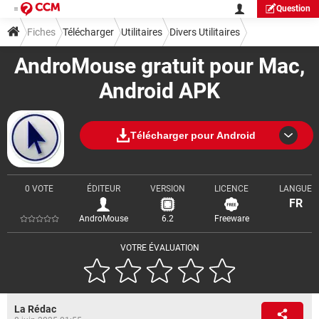
Question
Fiches
Télécharger
Utilitaires
Divers Utilitaires
AndroMouse gratuit pour Mac,
Android APK
Télécharger pour Android
0 VOTE
ÉDITEUR
VERSION
LICENCE
LANGUE
FR
AndroMouse
6.2
Freeware
VOTRE ÉVALUATION
La Rédac