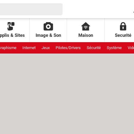
pplis & Sites
Image & Son
Maison
Securité
raphisme
Internet
Jeux
Pilotes/Drivers
Sécurité
Système
Vid