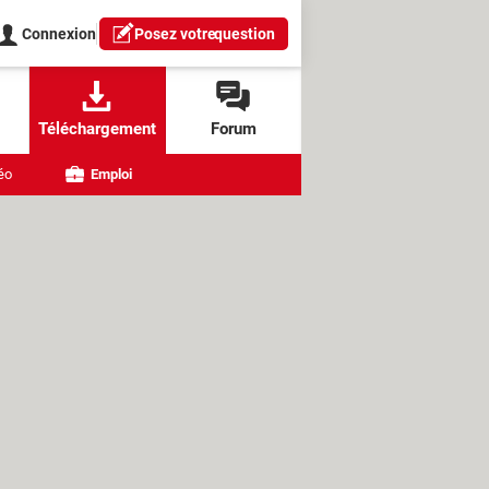
Connexion
Posez votre
question
Téléchargement
Forum
éo
Emploi