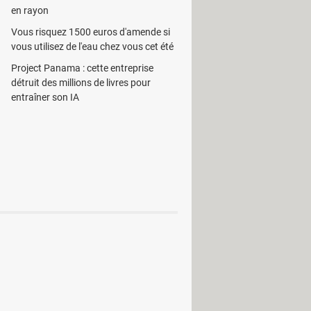
 l'évolution de la copie.
en rayon
 les placer dans un dossier précis
Vous risquez 1500 euros d'amende si
cés intentionnellement du disque dur.
vous utilisez de l'eau chez vous cet été
Project Panama : cette entreprise
détruit des millions de livres pour
entraîner son IA