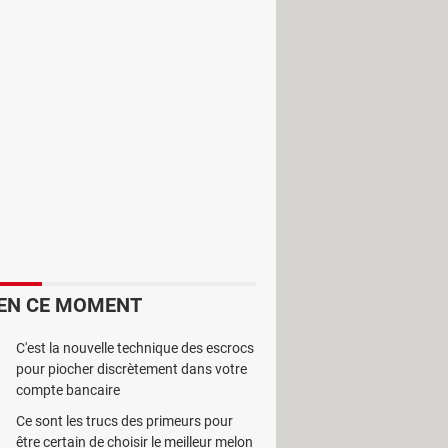
 de la Cruz. Cet utilitaire permet de
EN CE MOMENT
C'est la nouvelle technique des escrocs
pour piocher discrètement dans votre
artiel du disque dur. Il navigue à
compte bancaire
Ce sont les trucs des primeurs pour
cifier le type et d'ajouter ou non les
être certain de choisir le meilleur melon