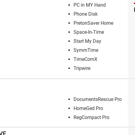
PC in MY Hand
Phone Disk
PretonSaver Home
Space-In-Time
Start My Day
SymmTime
TimeComX
Tripwire
DocumentsRescue Pro
HomeGed Pro
RegCompact Pro
VE