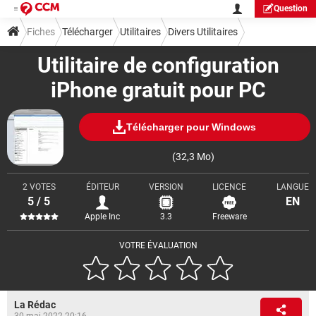
Question
Fiches
Télécharger
Utilitaires
Divers Utilitaires
Utilitaire de configuration
iPhone gratuit pour PC
Télécharger pour Windows
(32,3 Mo)
2 VOTES
ÉDITEUR
VERSION
LICENCE
LANGUE
5 / 5
EN
Apple Inc
3.3
Freeware
VOTRE ÉVALUATION
La Rédac