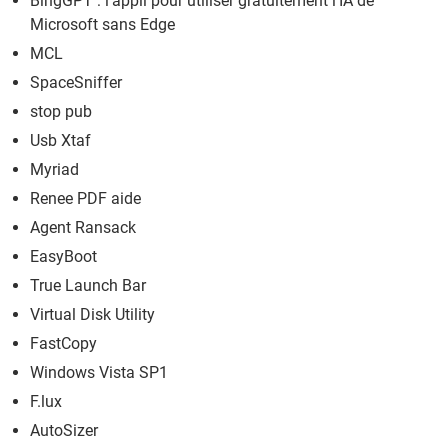
BingGPT : l'appli pour utiliser gratuitement l'IA de
Microsoft sans Edge
MCL
SpaceSniffer
stop pub
Usb Xtaf
Myriad
Renee PDF aide
Agent Ransack
EasyBoot
True Launch Bar
Virtual Disk Utility
FastCopy
Windows Vista SP1
F.lux
AutoSizer