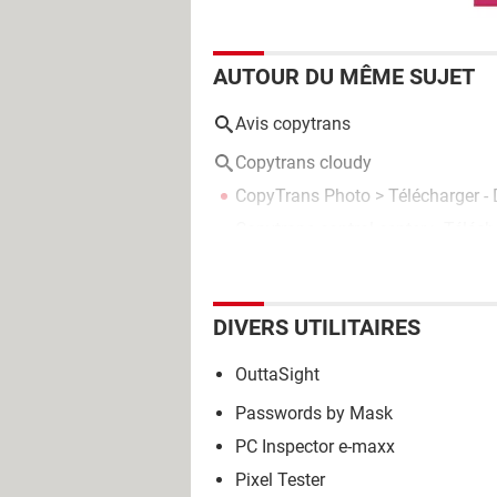
AUTOUR DU MÊME SUJET
Avis copytrans
Copytrans cloudy
CopyTrans Photo
> Télécharger - D
Copytrans control center
> Télécha
DIVERS UTILITAIRES
OuttaSight
Passwords by Mask
PC Inspector e-maxx
Pixel Tester