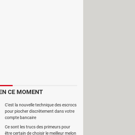
me, par exemple, la Photothèque
iPad
qui ne se rendent compte que
.
l'interface mais restent tout de
n le compte : les plus vieilles
EN CE MOMENT
i) :
C'est la nouvelle technique des escrocs
pour piocher discrètement dans votre
compte bancaire
Ce sont les trucs des primeurs pour
être certain de choisir le meilleur melon