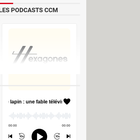
LES PODCASTS CCM
 - Visionnage & Diaporama
rger - Lecture & Playlists
ger - Divers Utilitaires