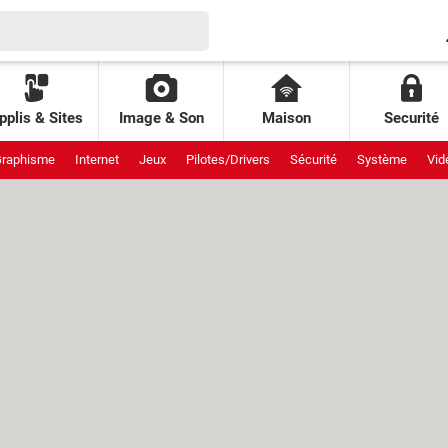
pplis & Sites
Image & Son
Maison
Securité
raphisme
Internet
Jeux
Pilotes/Drivers
Sécurité
Système
Vid