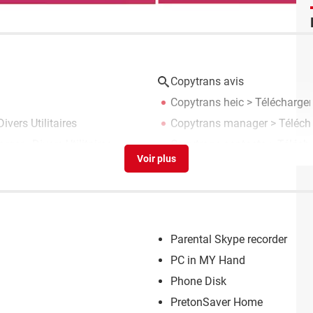
Copytrans avis
Copytrans heic
> Télécharger
ivers Utilitaires
Copytrans manager
> Télécha
rger - Divers Utilitaires
Copytrans contacts
> Téléchar
Parental Skype recorder
PC in MY Hand
Phone Disk
PretonSaver Home