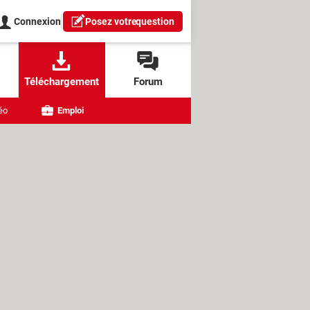
Connexion
Posez votre
question
Téléchargement
Forum
éo
Emploi