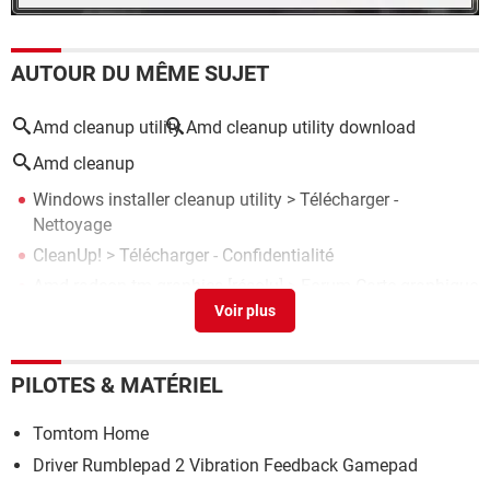
AUTOUR DU MÊME SUJET
Amd cleanup utility
Amd cleanup utility download
Amd cleanup
Windows installer cleanup utility
> Télécharger -
Nettoyage
CleanUp!
> Télécharger - Confidentialité
Amd radeon tm graphics
[résolu] >
Forum Carte graphique
Processeur amd
> Guide
Glary utility
> Télécharger - Nettoyage
PILOTES & MATÉRIEL
Tomtom Home
Driver Rumblepad 2 Vibration Feedback Gamepad