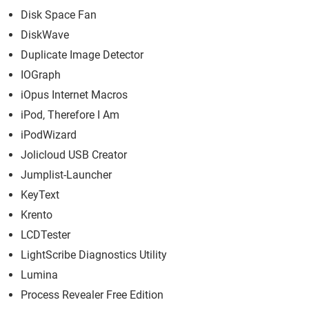
Disk Space Fan
DiskWave
Duplicate Image Detector
IOGraph
iOpus Internet Macros
iPod, Therefore I Am
iPodWizard
Jolicloud USB Creator
Jumplist-Launcher
KeyText
Krento
LCDTester
LightScribe Diagnostics Utility
Lumina
Process Revealer Free Edition