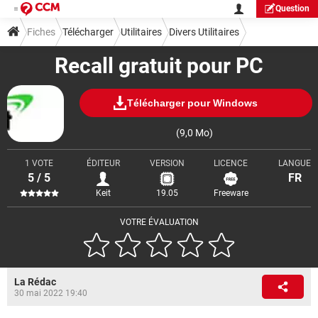
Question
Fiches
Télécharger
Utilitaires
Divers Utilitaires
Recall gratuit pour PC
Télécharger pour Windows
(9,0 Mo)
1 VOTE
ÉDITEUR
VERSION
LICENCE
LANGUE
5 / 5
FR
Keit
19.05
Freeware
VOTRE ÉVALUATION
La Rédac
30 mai 2022 19:40