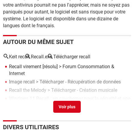
votre antivirus pourrait ne pas l'apprécier, mais ne soyez pas
paniqués pour autant, le logiciel est sans risque pour votre
système. Le logiciel est disponible dans une dizaine de
langues dont le français.
AUTOUR DU MÊME SUJET
Keit recall
Recall.exe
Télécharger recall
Recall virement
[résolu] >
Forum Consommation &
Internet
Image recall
> Télécharger - Récupération de données
Recall the Melody
> Télécharger - Création musicale
Windows 11 Recall : un cauchemar pour la sécurité et une
aubaine pour les pirates
> Accueil - Confidentialité
Ultra Recall
> Télécharger - Agendas & Calendriers
DIVERS UTILITAIRES