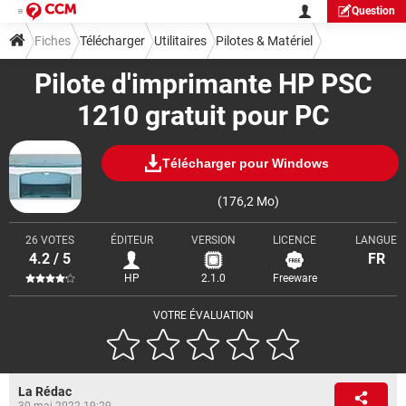
Question
Fiches
Télécharger
Utilitaires
Pilotes & Matériel
Pilote d'imprimante HP PSC
1210 gratuit pour PC
Télécharger pour Windows
(176,2 Mo)
26 VOTES
ÉDITEUR
VERSION
LICENCE
LANGUE
4.2 / 5
FR
HP
2.1.0
Freeware
VOTRE ÉVALUATION
La Rédac