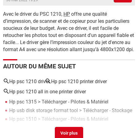
30 mai 2022 19:29
Avec le driver du PSC 1210,
HP
offre une qualité
d’impression, de scanner et de copieur pour les particuliers
soucieux de leur budget. Avec ce driver, il est facile de
retoucher les photos tout en disposant d'un appareil fiable et
facile... Le driver gère l’impression couleur du jet d'encre au
format A4 avec une résolution allant jusqu’à 4800x1200 dpi.
AUTOUR DU MÊME SUJET
Hp psc 1210 driver
Hp psc 1210 printer driver
Hp psc 1210 all in one printer driver
Hp psc 1315
> Télécharger - Pilotes & Matériel
Hp usb disk storage format tool
> Télécharger - Stockage
Hp psc 1510
> Télécharger - Pilotes & Matériel
Pilote hp deskjet 2320
>
Forum Imprimante
Hp envy 16
> Accueil - Guide ordinateurs