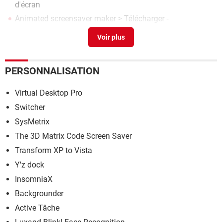
d'écran
Animated screensaver maker
> Télécharger -
Personnalisation
Islamic finder
> Télécharger - Histoire & Religion
3d screensaver
> Télécharger - Thèmes & Fonds d'écran
PERSONNALISATION
Virtual Desktop Pro
Switcher
SysMetrix
The 3D Matrix Code Screen Saver
Transform XP to Vista
Y'z dock
InsomniaX
Backgrounder
Active Tâche