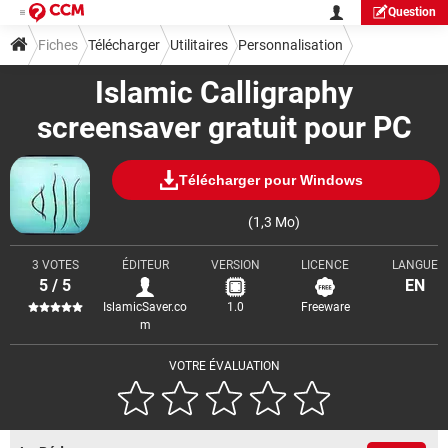
Question
Fiches
Télécharger
Utilitaires
Personnalisation
Islamic Calligraphy
screensaver gratuit pour PC
Télécharger pour Windows
(1,3 Mo)
3 VOTES
ÉDITEUR
VERSION
LICENCE
LANGUE
5 / 5
EN
IslamicSaver.co
1.0
Freeware
m
VOTRE ÉVALUATION