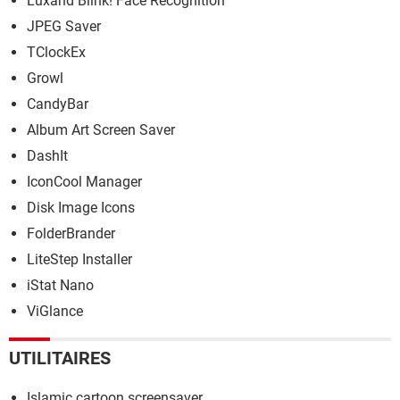
Luxand Blink! Face Recognition
JPEG Saver
TClockEx
Growl
CandyBar
Album Art Screen Saver
DashIt
IconCool Manager
Disk Image Icons
FolderBrander
LiteStep Installer
iStat Nano
ViGlance
UTILITAIRES
Islamic cartoon screensaver