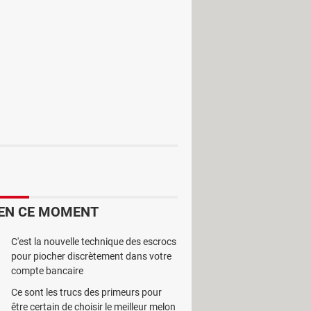
ichée par défaut, vous pouvez ajouter
ponible, la mémoire utilisée…).
es utilisées pour l'affichage.
EN CE MOMENT
C'est la nouvelle technique des escrocs
pour piocher discrètement dans votre
compte bancaire
Ce sont les trucs des primeurs pour
être certain de choisir le meilleur melon