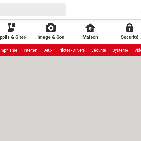
pplis & Sites
Image & Son
Maison
Securité
raphisme
Internet
Jeux
Pilotes/Drivers
Sécurité
Système
Vid