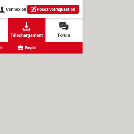
Connexion
Posez votre
question
Téléchargement
Forum
éo
Emploi