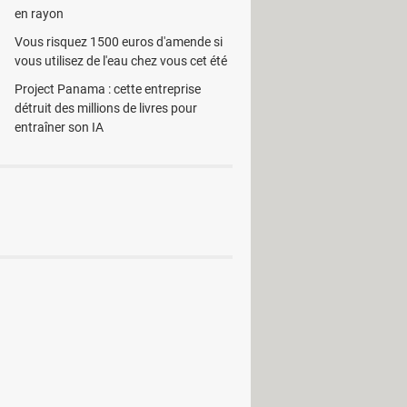
ssiers via le menu contextuel de
en rayon
Vous risquez 1500 euros d'amende si
 Symbols B&W
vous utilisez de l'eau chez vous cet été
Project Panama : cette entreprise
détruit des millions de livres pour
entraîner son IA