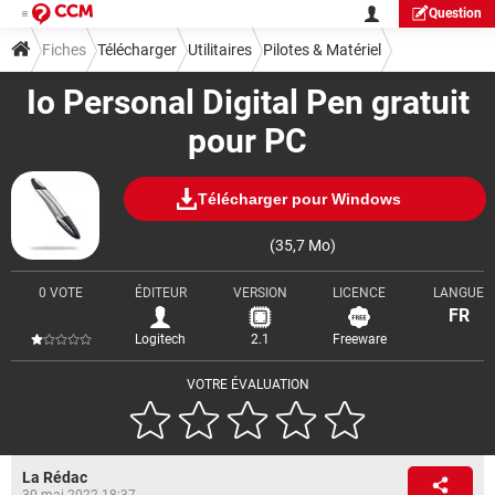
Question
Fiches
Télécharger
Utilitaires
Pilotes & Matériel
Io Personal Digital Pen gratuit
pour PC
Télécharger pour Windows
(35,7 Mo)
0 VOTE
ÉDITEUR
VERSION
LICENCE
LANGUE
FR
Logitech
2.1
Freeware
VOTRE ÉVALUATION
La Rédac