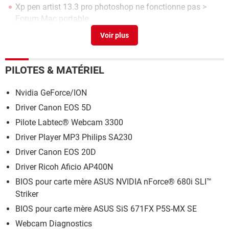
Xp pen artist 13.3 pro photoshop ne fonctionne pas
>
Forum Mac portable
On off symbole io
>
Forum Matériel & Système
PILOTES & MATÉRIEL
Nvidia GeForce/ION
Driver Canon EOS 5D
Pilote Labtec® Webcam 3300
Driver Player MP3 Philips SA230
Driver Canon EOS 20D
Driver Ricoh Aficio AP400N
BIOS pour carte mère ASUS NVIDIA nForce® 680i SLI™
Striker
BIOS pour carte mère ASUS SiS 671FX P5S-MX SE
Webcam Diagnostics