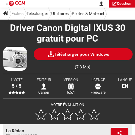
Question
Fiches
Télécharger
Utilitaires
Pilotes & Matériel
Driver Canon Digital IXUS 30
gratuit pour PC
Télécharger pour Windows
(7,3 Mo)
1 VOTE
ÉDITEUR
VERSION
LICENCE
LANGUE
5 / 5
EN
Canon
6.5.1
Freeware
VOTRE ÉVALUATION
La Rédac