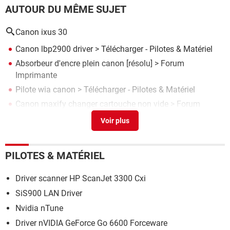
AUTOUR DU MÊME SUJET
Canon ixus 30
Canon lbp2900 driver
> Télécharger - Pilotes & Matériel
Absorbeur d'encre plein canon
[résolu] >
Forum
Imprimante
Pilote wia canon
> Télécharger - Pilotes & Matériel
Canon maxify changer cartouche non vide
>
Forum
Imprimante
Absorbeur d'encre quasi plein
[résolu] >
Forum
Imprimante
PILOTES & MATÉRIEL
Driver scanner HP ScanJet 3300 Cxi
SiS900 LAN Driver
Nvidia nTune
Driver nVIDIA GeForce Go 6600 Forceware