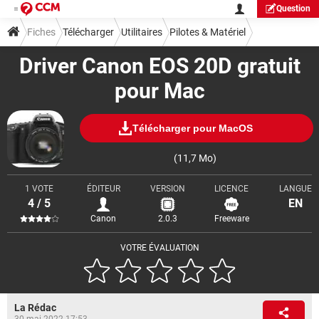
Question
Fiches
Télécharger
Utilitaires
Pilotes & Matériel
Driver Canon EOS 20D gratuit
pour Mac
Télécharger pour MacOS
(11,7 Mo)
1 VOTE
ÉDITEUR
VERSION
LICENCE
LANGUE
4 / 5
EN
Canon
2.0.3
Freeware
VOTRE ÉVALUATION
La Rédac