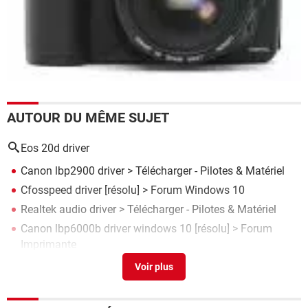
AUTOUR DU MÊME SUJET
Eos 20d driver
Canon lbp2900 driver
> Télécharger - Pilotes & Matériel
Cfosspeed driver
[résolu] >
Forum Windows 10
Realtek audio driver
> Télécharger - Pilotes & Matériel
Canon lbp6000b driver windows 10
[résolu] >
Forum
Imprimante
Canon mp495 driver windows 11
[résolu] >
Forum
Matériel & Système