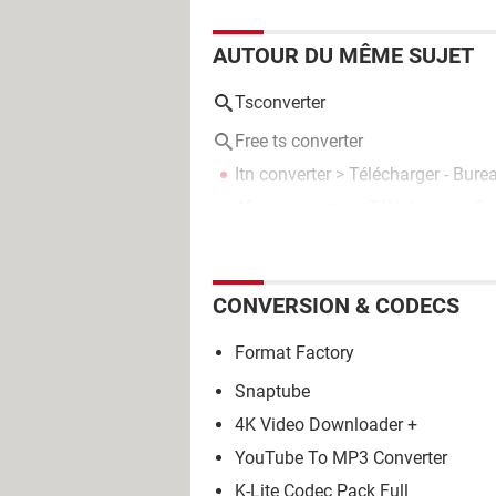
AUTOUR DU MÊME SUJET
Tsconverter
Free ts converter
Itn converter
> Télécharger - Bure
4free converter
> Télécharger - C
CONVERSION & CODECS
Format Factory
Snaptube
4K Video Downloader +
YouTube To MP3 Converter
K-Lite Codec Pack Full