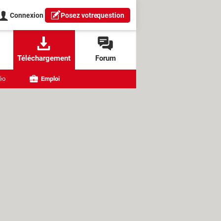
Connexion
Posez votre
question
Téléchargement
Forum
éo
Emploi