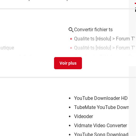
Convertir fichier ts
Qualite ts
[résolu] >
Forum TV
autique
Qualité ts
[résolu] >
Forum TV
onversion & Codecs
Ts school
> Télécharger - Ét
YouTube Downloader HD
TubeMate YouTube Downloa
Videoder
Vidmate Video Converter
YouTube Song Downloader