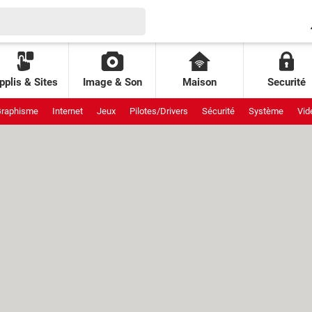
pplis & Sites
Image & Son
Maison
Securité
raphisme
Internet
Jeux
Pilotes/Drivers
Sécurité
Système
Vid