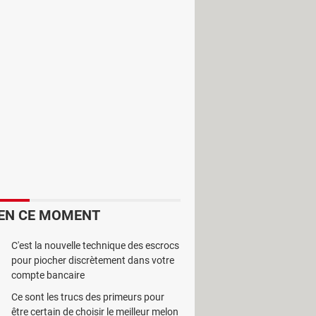
et de convertir les vidéos au format
 de différents formats. En effet, il a
rtir en AAC, AC3, AIFF, AMR, AU, FLAC,
 qui peut couper, assembler ou
EN CE MOMENT
ne vidéo. Vous pouvez ensuite les
ûr.
C'est la nouvelle technique des escrocs
pour piocher discrètement dans votre
compte bancaire
Ce sont les trucs des primeurs pour
être certain de choisir le meilleur melon