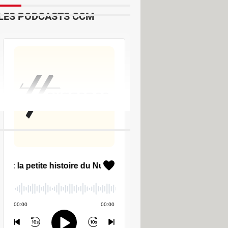
LES PODCASTS CCM
 & Vidéo
 & Vidéo
udes & Formations
der