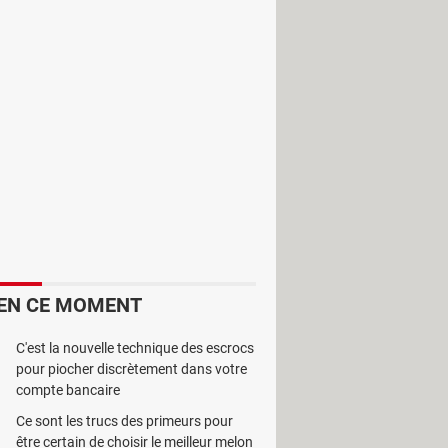
déos AVI, Divx, Xvid, MOV et
u'une faible quantité de bande
ers AVI en MP4.
EN CE MOMENT
C'est la nouvelle technique des escrocs
pour piocher discrètement dans votre
compte bancaire
Ce sont les trucs des primeurs pour
être certain de choisir le meilleur melon