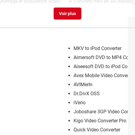
ontage et acquisition vidéo
Convertir mkv en avi
[résolu]
vidéo
MKV to iPod Converter
Aimersoft DVD to MP4 Conve
Aiseesoft DVD to iPod Conve
Avex Mobile Video Converter
AVIMerIn
Dr.DivX OSS
iVerio
Joboshare 3GP Video Conver
Kigo Video Converter Pro fo
Quick Video Converter