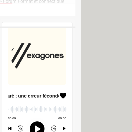
 >
Forum Format et connectique
LES PODCASTS CCM
rter
rter
ter
r Mac