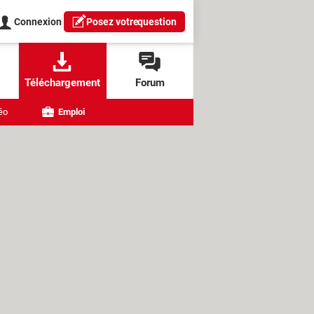
Connexion
Posez votre
question
Téléchargement
Forum
éo
Emploi