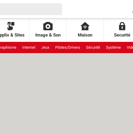
pplis & Sites
Image & Son
Maison
Securité
raphisme
Internet
Jeux
Pilotes/Drivers
Sécurité
Système
Vid