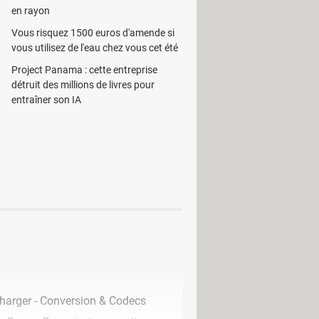
en rayon
Vous risquez 1500 euros d'amende si
vous utilisez de l'eau chez vous cet été
Project Panama : cette entreprise
s tels qu'AVI, DivX, Xvid, WMA,
détruit des millions de livres pour
entraîner son IA
 vidéo les plus courants pour
és. Certains paramètres de
Convert
 largeur de la vidéo, la hauteur, la
ossier de destination, le
codec
et de
harger - Conversion & Codecs