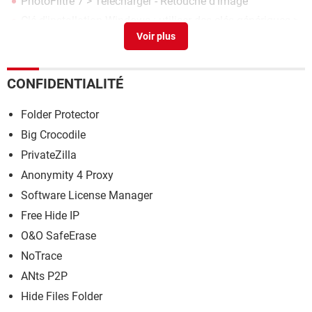
PhotoFiltre 7
> Télécharger - Retouche d'image
Clé d'installation Windows : utiliser des clés génériques
>
Guide
CCleaner
> Télécharger - Nettoyage
Word, Excel, Office : les meilleurs équivalents gratuits
>
CONFIDENTIALITÉ
Guide
Folder Protector
Big Crocodile
PrivateZilla
Anonymity 4 Proxy
Software License Manager
Free Hide IP
O&O SafeErase
NoTrace
ANts P2P
Hide Files Folder