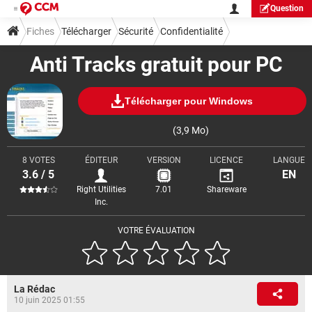
Question
Fiches
Télécharger
Sécurité
Confidentialité
Anti Tracks gratuit pour PC
Télécharger pour Windows
(3,9 Mo)
8 VOTES
ÉDITEUR
VERSION
LICENCE
LANGUE
3.6 / 5
EN
Right Utilities
7.01
Shareware
Inc.
VOTRE ÉVALUATION
La Rédac
10 juin 2025 01:55