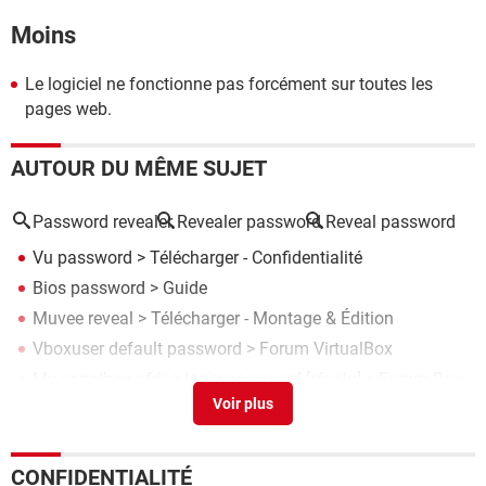
Moins
Le logiciel ne fonctionne pas forcément sur toutes les
pages web.
AUTOUR DU MÊME SUJET
Password revealer
Revealer password
Reveal password
Vu password
> Télécharger - Confidentialité
Bios password
> Guide
Muvee reveal
> Télécharger - Montage & Édition
Vboxuser default password
>
Forum VirtualBox
My canalbox africa login password
[résolu] >
Forum Box
et Streaming vidéo
CONFIDENTIALITÉ