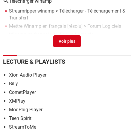
Telecharger winamp
Streamripper winamp
> Télécharger - Téléchargement &
Transfert
Mettre Winamp en français
[résolu] >
Forum Logiciels
Winamp en français ?
>
Forum Logiciels
French language pack is already installed.
[résolu] >
Forum Windows
Winamp en français
>
Forum Logiciels
LECTURE & PLAYLISTS
Xion Audio Player
Billy
CometPlayer
XMPlay
ModPlug Player
Teen Spirit
StreamToMe