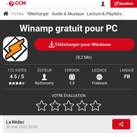
Question
Fiches
Télécharger
Audio & Musique
Lecture & Playlists
Winamp gratuit pour PC
Télécharger pour Windows
(8,2 Mo)
172 VOTES
ÉDITEUR
VERSION
LICENCE
LANGUE
4.5 / 5
FR
Radionomy
5.8
Freeware
VOTRE ÉVALUATION
La Rédac
30 mai 2022 20:26