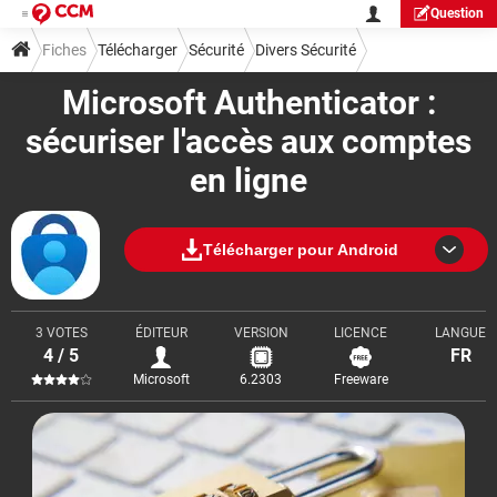
Question
Fiches
Télécharger
Sécurité
Divers Sécurité
Microsoft Authenticator :
sécuriser l'accès aux comptes
en ligne
Télécharger pour Android
3 VOTES
ÉDITEUR
VERSION
LICENCE
LANGUE
4 / 5
FR
Microsoft
6.2303
Freeware