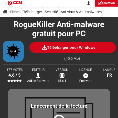
Question
Fiches
Télécharger
Sécurité
Antivirus & Antimalwares
RogueKiller Anti-malware
gratuit pour PC
Télécharger pour Windows
(40,5 Mo)
177 VOTES
ÉDITEUR
VERSION
LICENCE
LANGUE
4.8 / 5
FR
Adlice Software
15.6.1
Freeware