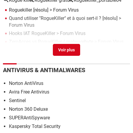
Rogue killer
Roguekiller gratuit
Roguekiller_portable64
Roguekiller
[résolu] >
Forum Virus
Quand utiliser "RogueKiller" et à quoi sert-il ?
[résolu] >
Forum Virus
Hooks IAT RogueKiller
>
Forum Virus
ZeroAcces vs RogueKiller / malwarebyte
>
Forum Virus
Web companion et resultat roguekiller positif
[résolu] >
Forum Virus
ANTIVIRUS & ANTIMALWARES
Norton AntiVirus
Avira Free Antivirus
Sentinel
Norton 360 Deluxe
SUPERAntiSpyware
Kaspersky Total Security