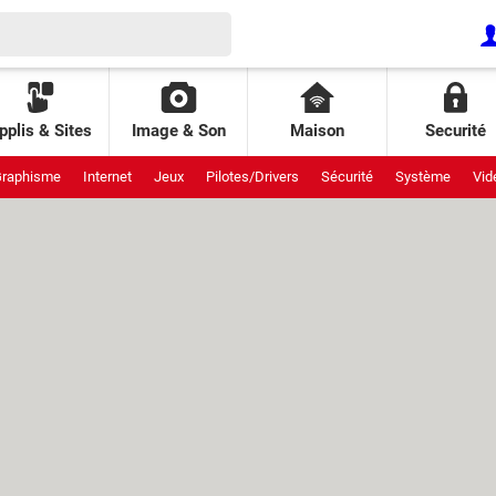
pplis & Sites
Image & Son
Maison
Securité
raphisme
Internet
Jeux
Pilotes/Drivers
Sécurité
Système
Vid