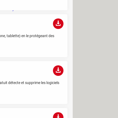
être certain de choisir le meilleur melon
en rayon
Vous risquez 1500 euros d'amende si
vous utilisez de l'eau chez vous cet été
Project Panama : cette entreprise
one, tablette) en le protégeant des
détruit des millions de livres pour
entraîner son IA
uit détecte et supprime les logiciels