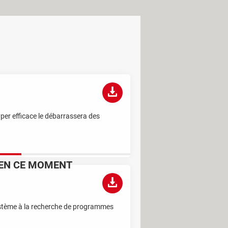
yper efficace le débarrassera des
EN CE MOMENT
C'est la nouvelle technique des escrocs
pour piocher discrètement dans votre
stème à la recherche de programmes
compte bancaire
Ce sont les trucs des primeurs pour