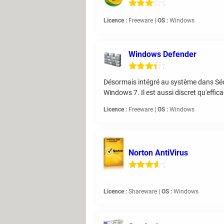
Licence :
Freeware |
OS :
Windows
Windows Defender
Désormais intégré au système dans Séc
Windows 7. Il est aussi discret qu'effica
Licence :
Freeware |
OS :
Windows
Norton AntiVirus
Licence :
Shareware |
OS :
Windows