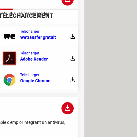
es virus, les malwares, les
TÉLÉCHARGEMENT
Télécharger
Wetransfer gratuit
Télécharger
Adobe Reader
 vous pouvez miser sur sa solution
Télécharger
Google Chrome
ple d'emploi intégrant un antivirus,