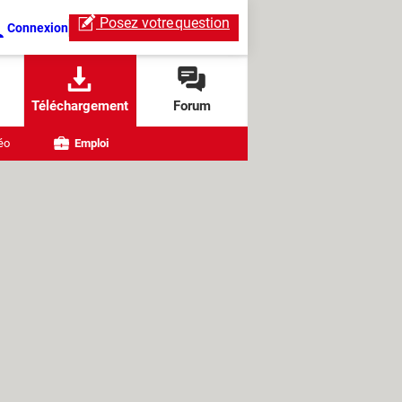
Posez votre
question
Connexion
Téléchargement
Forum
éo
Emploi